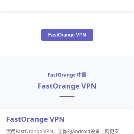
FastOrange VPN
FastOrange 中国
FastOrange VPN
FastOrange VPN
使用FastOrange VPN，让你的Android设备上网更安